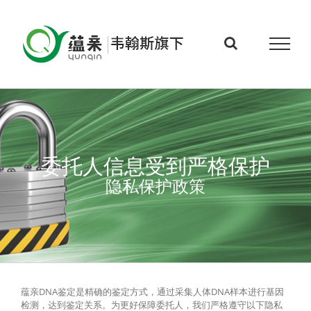
Skip
to
content
委托人信息受到严格保护
隐私保护政策
蕴亲DNA鉴定是精确的鉴定方式，通过采集人体DNA样本进行基因
检测，达到鉴定关系。为更好保障委托人，我们严格遵守以下隐私