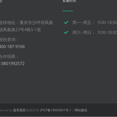
息
客服时间
送样地址：重庆市沙坪坝凤凰
周一~周五： 9:00-18:0
镇凤集路23号4栋5-1室
周六~周日： 9:00-18:0
报告查询：
400-187-9166
合作招商：
13801992572
owered by
蕴亲基因
版权所有
沪ICP备19003661号-1
|
网站建设