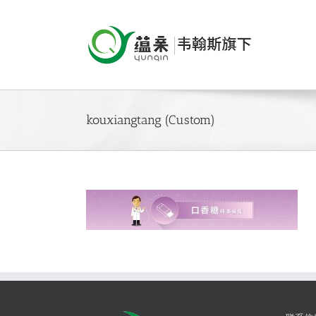
Skip
to
content
kouxiangtang (Custom)